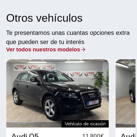
Otros vehículos
Te presentamos unas cuantas opciones extra
que pueden ser de tu interés
Ver todos nuestros modelos
Vehículo de ocasión
Audi Q5
Audi
11.800€