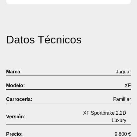
Avísame si baja
Favorito
Comparar
Datos Técnicos
Descripción
Marca:
Jaguar
Modelo:
XF
Carrocería:
Familiar
XF Sportbrake 2.2D
Versión:
Luxury
Precio:
9.800 €