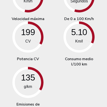
Km/h
Segundos
Velocidad máxima
De 0 a 100 Km/h
199
5.10
CV
Km/l
Potencia CV
Consumo medio
l/100 km
135
g/km
Emisiones de