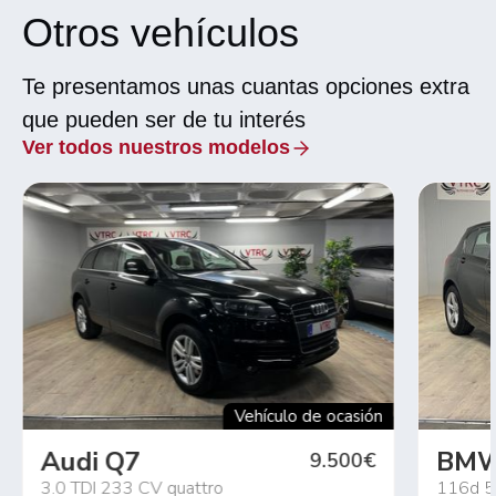
Otros vehículos
Te presentamos unas cuantas opciones extra
que pueden ser de tu interés
Ver todos nuestros modelos
Vehículo de ocasión
Audi Q7
BMW 
9.500€
3.0 TDI 233 CV quattro
116d 5