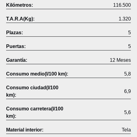
Kilómetros:
116.500
T.A.R.A(Kg):
1.320
Plazas:
5
Puertas:
5
Garantía:
12 Meses
Consumo medio(l/100 km):
5,8
Consumo ciudad(l/100
6,9
km):
Consumo carretera(l/100
5,6
km):
Material interior:
Tela